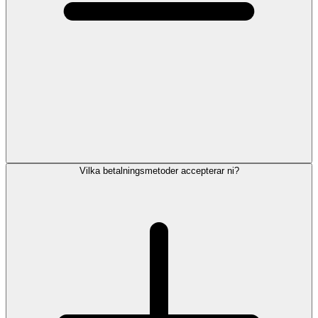
Vilka betalningsmetoder accepterar ni?