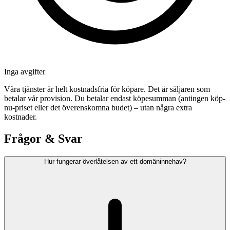
Inga avgifter
Våra tjänster är helt kostnadsfria för köpare. Det är säljaren som
betalar vår provision. Du betalar endast köpesumman (antingen köp-
nu-priset eller det överenskomna budet) – utan några extra
kostnader.
Frågor & Svar
Hur fungerar överlåtelsen av ett domäninnehav?