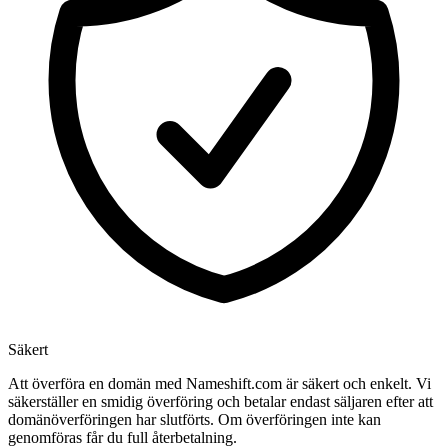
Säkert
Att överföra en domän med Nameshift.com är säkert och enkelt. Vi
säkerställer en smidig överföring och betalar endast säljaren efter att
domänöverföringen har slutförts. Om överföringen inte kan
genomföras får du full återbetalning.