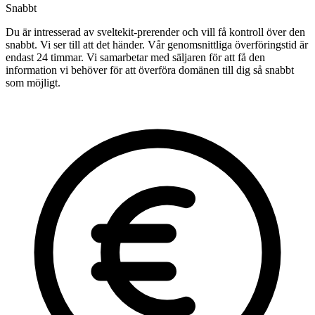
Snabbt
Du är intresserad av sveltekit-prerender och vill få kontroll över den
snabbt. Vi ser till att det händer. Vår genomsnittliga överföringstid är
endast 24 timmar. Vi samarbetar med säljaren för att få den
information vi behöver för att överföra domänen till dig så snabbt
som möjligt.